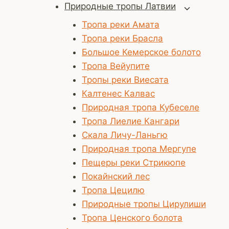
Природные тропы Латвии
Переключ
дочернее
Тропа реки Амата
меню
Тропа реки Брасла
Большое Кемерское болото
Тропа Вейупите
Тропы реки Виесата
Калтенес Калвас
Природная тропа Кубеселе
Тропа Лиелие Кангари
Скала Личу-Ланьгю
Природная тропа Мергупе
Пещеры реки Стрикюпе
Покайнский лес
Тропа Цецилю
Природные тропы Цирулиши
Тропа Ценского болота