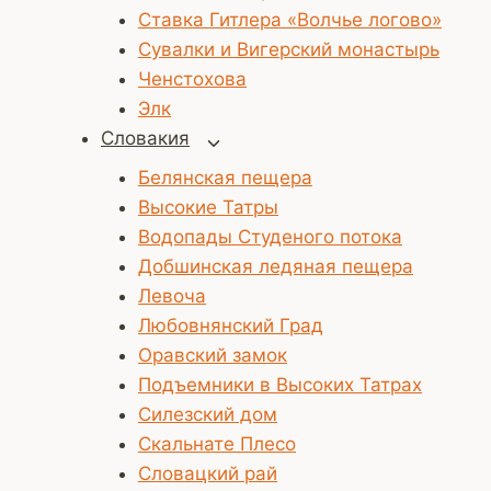
Ставка Гитлера «Волчье логово»
Сувалки и Вигерский монастырь
Ченстохова
Элк
Словакия
Переключить
дочернее
Белянская пещера
меню
Высокие Татры
Водопады Студеного потока
Добшинская ледяная пещера
Левоча
Любовнянский Град
Оравский замок
Подъемники в Высоких Татрах
Силезский дом
Скальнате Плесо
Словацкий рай