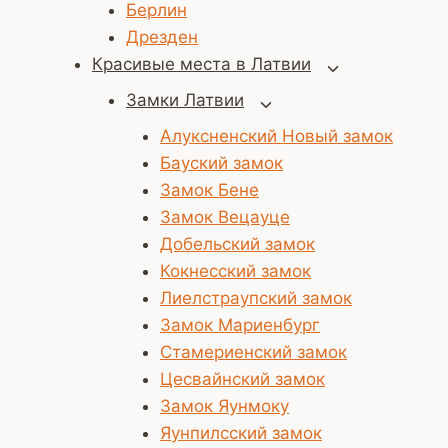
дочернее
Берлин
меню
Дрезден
Красивые места в Латвии
Переключить
дочернее
Замки Латвии
Переключить
меню
дочернее
Алуксненский Новый замок
меню
Бауский замок
Замок Бене
Замок Вецауце
Добельский замок
Кокнесский замок
Лиелстраупский замок
Замок Мариенбург
Стамериенский замок
Цесвайнский замок
Замок Яунмоку
Яунпилсский замок