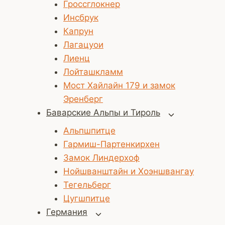
Гроссглокнер
Инсбрук
Капрун
Лагацуои
Лиенц
Лойташкламм
Мост Хайлайн 179 и замок
Эренберг
Баварские Альпы и Тироль
Переключит
дочернее
Альпшпитце
меню
Гармиш-Партенкирхен
Замок Линдерхоф
Нойшванштайн и Хоэншвангау
Тегельберг
Цугшпитце
Германия
Переключить