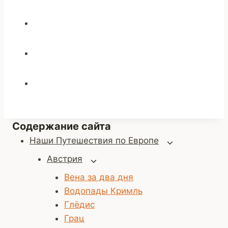
Содержание сайта
Наши Путешествия по Европе
Переключить
дочернее
Австрия
Переключить
меню
дочернее
Вена за два дня
меню
Водопады Кримль
Глёдис
Грац