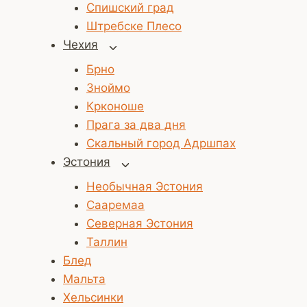
Спишский град
Штребске Плесо
Чехия
Переключить
дочернее
Брно
меню
Зноймо
Крконоше
Прага за два дня
Скальный город Адршпах
Эстония
Переключить
дочернее
Необычная Эстония
меню
Сааремаа
Северная Эстония
Таллин
Блед
Мальта
Хельсинки