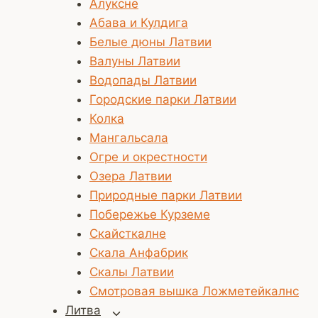
Алуксне
Абава и Кулдига
Белые дюны Латвии
Валуны Латвии
Водопады Латвии
Городские парки Латвии
Колка
Мангальсала
Огре и окрестности
Озера Латвии
Природные парки Латвии
Побережье Курземе
Скайсткалне
Скала Анфабрик
Скалы Латвии
Смотровая вышка Ложметейкалнс
Литва
Переключить