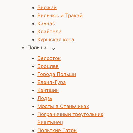
дочернее
Биржай
меню
Вильнюс и Тракай
Каунас
Клайпеда
Куршская коса
Польша
Переключить
дочернее
Белосток
меню
Вроцлав
Города Польши
Еленя-Гура
Кентшин
Лодзь
Мосты в Станьчиках
Пограничный треугольник
Виштынец
Польские Татры