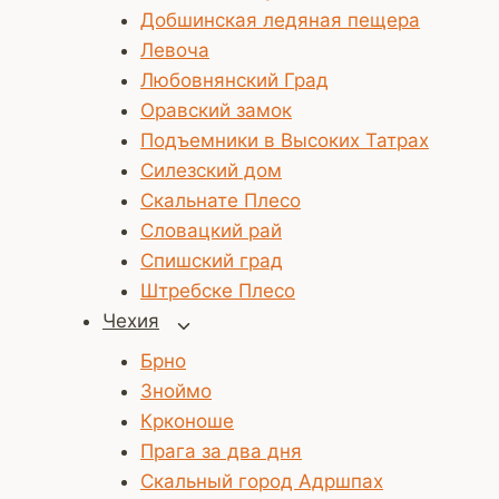
Добшинская ледяная пещера
Левоча
Любовнянский Град
Оравский замок
Подъемники в Высоких Татрах
Силезский дом
Скальнате Плесо
Словацкий рай
Спишский град
Штребске Плесо
Чехия
Переключить
дочернее
Брно
меню
Зноймо
Крконоше
Прага за два дня
Скальный город Адршпах