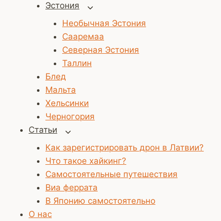
Эстония
Переключить
дочернее
Необычная Эстония
меню
Сааремаа
Северная Эстония
Таллин
Блед
Мальта
Хельсинки
Черногория
Статьи
Переключить
дочернее
Как зарегистрировать дрон в Латвии?
меню
Что такое хайкинг?
Самостоятельные путешествия
Виа феррата
В Японию самостоятельно
О нас