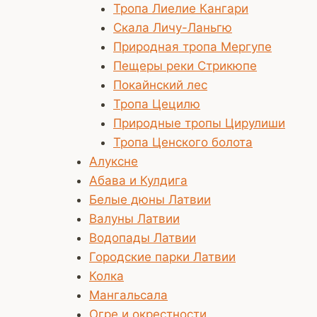
Тропа Лиелие Кангари
Скала Личу-Ланьгю
Природная тропа Мергупе
Пещеры реки Стрикюпе
Покайнский лес
Тропа Цецилю
Природные тропы Цирулиши
Тропа Ценского болота
Алуксне
Абава и Кулдига
Белые дюны Латвии
Валуны Латвии
Водопады Латвии
Городские парки Латвии
Колка
Мангальсала
Огре и окрестности