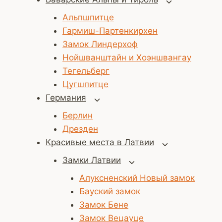
Переключит
дочернее
Альпшпитце
меню
Гармиш-Партенкирхен
Замок Линдерхоф
Нойшванштайн и Хоэншвангау
Тегельберг
Цугшпитце
Германия
Переключить
дочернее
Берлин
меню
Дрезден
Красивые места в Латвии
Переключить
дочернее
Замки Латвии
Переключить
меню
дочернее
Алуксненский Новый замок
меню
Бауский замок
Замок Бене
Замок Вецауце