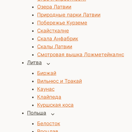
Озера Латвии
Природные парки Латвии
Побережье Курземе
Скайсткалне
Скала Анфабрик
Скалы Латвии
Смотровая вышка Ложметейкалнс
Литва
Переключить
дочернее
Биржай
меню
Вильнюс и Тракай
Каунас
Клайпеда
Куршская коса
Польша
Переключить
дочернее
Белосток
меню
Вроцлав