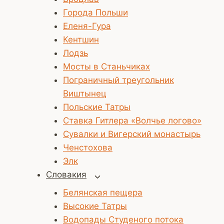
Города Польши
Еленя-Гура
Кентшин
Лодзь
Мосты в Станьчиках
Пограничный треугольник
Виштынец
Польские Татры
Ставка Гитлера «Волчье логово»
Сувалки и Вигерский монастырь
Ченстохова
Элк
Словакия
Переключить
дочернее
Белянская пещера
меню
Высокие Татры
Водопады Студеного потока