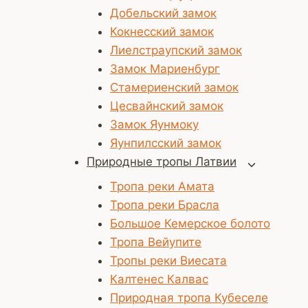
Добельский замок
Кокнесский замок
Лиелстраупский замок
Замок Мариенбург
Стамериенский замок
Цесвайнский замок
Замок Яунмоку
Яунпилсский замок
Природные тропы Латвии
Переключ
дочернее
Тропа реки Амата
меню
Тропа реки Брасла
Большое Кемерское болото
Тропа Вейупите
Тропы реки Виесата
Калтенес Калвас
Природная тропа Кубеселе