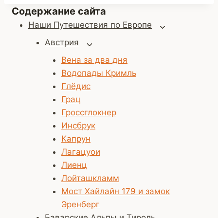
Содержание сайта
Наши Путешествия по Европе
Переключить
дочернее
Австрия
Переключить
меню
дочернее
Вена за два дня
меню
Водопады Кримль
Глёдис
Грац
Гроссглокнер
Инсбрук
Капрун
Лагацуои
Лиенц
Лойташкламм
Мост Хайлайн 179 и замок
Эренберг
Баварские Альпы и Тироль