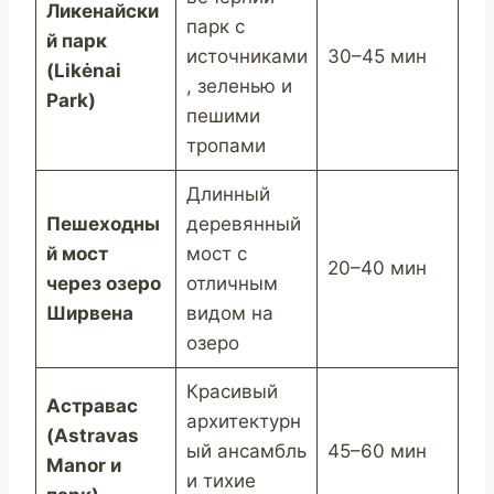
Ликенайски
парк с
й парк
источниками
30–45 мин
(Likėnai
, зеленью и
Park)
пешими
тропами
Длинный
Пешеходны
деревянный
й мост
мост с
20–40 мин
через озеро
отличным
Ширвена
видом на
озеро
Красивый
Астравас
архитектурн
(Astravas
ый ансамбль
45–60 мин
Manor и
и тихие