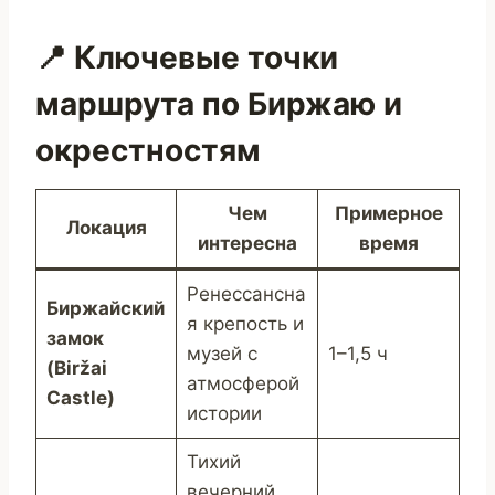
📍 Ключевые точки
маршрута по Биржаю и
окрестностям
Чем
Примерное
Локация
интересна
время
Ренессансна
Биржайский
я крепость и
замок
музей с
1–1,5 ч
(Biržai
атмосферой
Castle)
истории
Тихий
вечерний