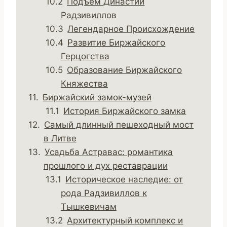
Подъём Династии
Радзивиллов
Легендарное Происхождение
Развитие Биржайского
Герцогства
Образование Биржайского
Княжества
Биржайский замок-музей
История Биржайского замка
Самый длинный пешеходный мост
в Литве
Усадьба Астравас: романтика
прошлого и дух реставрации
Историческое наследие: от
рода Радзивиллов к
Тышкевичам
Архитектурный комплекс и