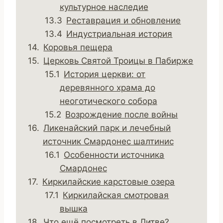
культурное наследие
Реставрация и обновление
Индустриальная история
Коровья пещера
Церковь Святой Троицы в Пабирже
История церкви: от
деревянного храма до
неоготического собора
Возрождение после войны
Ликенайский парк и лечебный
источник Смардонес шалтинис
Особенности источника
Смардонес
Киркилайские карстовые озера
Киркилайская смотровая
вышка
Что ещё посмотреть в Литве?