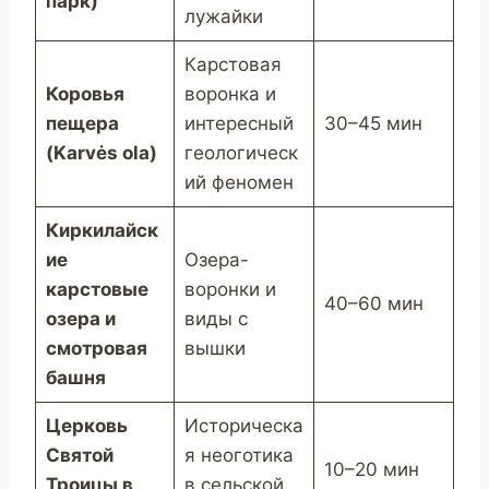
парк)
лужайки
Карстовая
Коровья
воронка и
пещера
интересный
30–45 мин
(Karvės ola)
геологическ
ий феномен
Киркилайск
ие
Озера-
карстовые
воронки и
40–60 мин
озера и
виды с
смотровая
вышки
башня
Церковь
Историческа
Святой
я неоготика
10–20 мин
Троицы в
в сельской