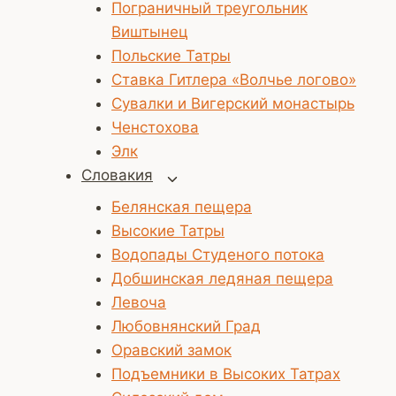
Пограничный треугольник
Виштынец
Польские Татры
Ставка Гитлера «Волчье логово»
Сувалки и Вигерский монастырь
Ченстохова
Элк
Словакия
Переключить
дочернее
Белянская пещера
меню
Высокие Татры
Водопады Студеного потока
Добшинская ледяная пещера
Левоча
Любовнянский Град
Оравский замок
Подъемники в Высоких Татрах