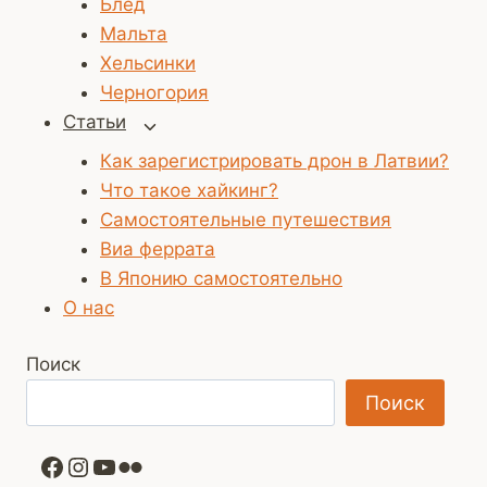
Блед
Мальта
Хельсинки
Черногория
Статьи
Переключить
дочернее
Как зарегистрировать дрон в Латвии?
меню
Что такое хайкинг?
Самостоятельные путешествия
Виа феррата
В Японию самостоятельно
О нас
Поиск
Поиск
Facebook
Instagram
YouTube
Flickr