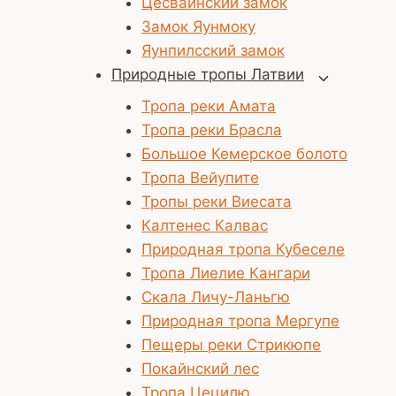
Цесвайнский замок
Замок Яунмоку
Яунпилсский замок
Природные тропы Латвии
Переключ
дочернее
Тропа реки Амата
меню
Тропа реки Брасла
Большое Кемерское болото
Тропа Вейупите
Тропы реки Виесата
Калтенес Калвас
Природная тропа Кубеселе
Тропа Лиелие Кангари
Скала Личу-Ланьгю
Природная тропа Мергупе
Пещеры реки Стрикюпе
Покайнский лес
Тропа Цецилю