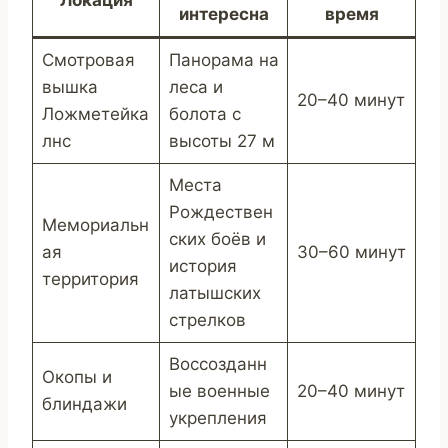
интересна
время
Смотровая
Панорама на
вышка
леса и
20–40 минут
Ложметейка
болота с
лнс
высоты 27 м
Места
Рождествен
Мемориальн
ских боёв и
ая
30–60 минут
история
территория
латышских
стрелков
Воссозданн
Окопы и
ые военные
20–40 минут
блиндажи
укрепления