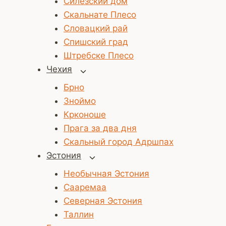
Силезский дом
Скальнате Плесо
Словацкий рай
Спишский град
Штребске Плесо
Чехия
Переключить
дочернее
Брно
меню
Зноймо
Крконоше
Прага за два дня
Скальный город Адршпах
Эстония
Переключить
дочернее
Необычная Эстония
меню
Сааремаа
Северная Эстония
Таллин