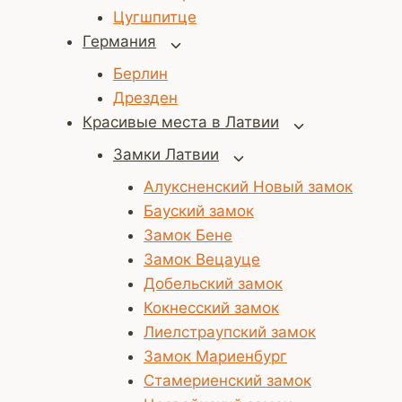
Цугшпитце
Германия
Переключить
дочернее
Берлин
меню
Дрезден
Красивые места в Латвии
Переключить
дочернее
Замки Латвии
Переключить
меню
дочернее
Алуксненский Новый замок
меню
Бауский замок
Замок Бене
Замок Вецауце
Добельский замок
Кокнесский замок
Лиелстраупский замок
Замок Мариенбург
Стамериенский замок