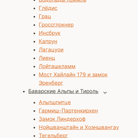
Глёдис
Грац
Гроссглокнер
Инсбрук
Капрун
Лагацуои
Лиенц
Лойташкламм
Мост Хайлайн 179 и замок
Эренберг
Баварские Альпы и Тироль
Переключит
дочернее
Альпшпитце
меню
Гармиш-Партенкирхен
Замок Линдерхоф
Нойшванштайн и Хоэншвангау
Тегельберг