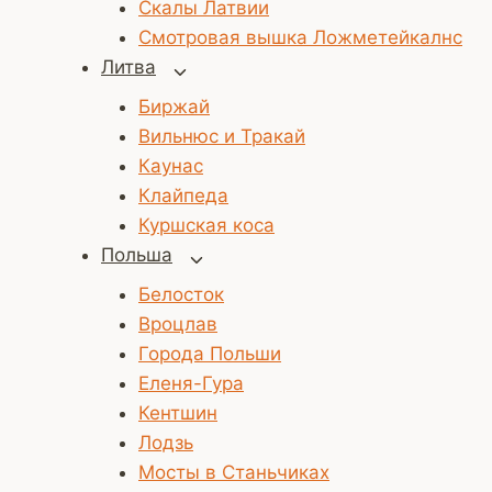
Скалы Латвии
Смотровая вышка Ложметейкалнс
Литва
Переключить
дочернее
Биржай
меню
Вильнюс и Тракай
Каунас
Клайпеда
Куршская коса
Польша
Переключить
дочернее
Белосток
меню
Вроцлав
Города Польши
Еленя-Гура
Кентшин
Лодзь
Мосты в Станьчиках