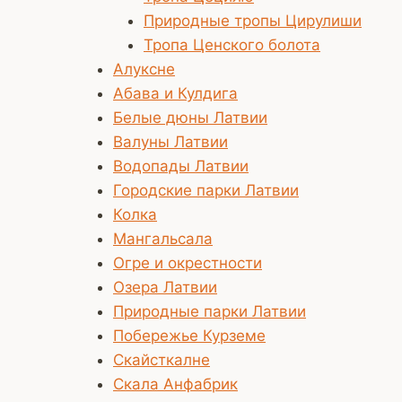
Природные тропы Цирулиши
Тропа Ценского болота
Алуксне
Абава и Кулдига
Белые дюны Латвии
Валуны Латвии
Водопады Латвии
Городские парки Латвии
Колка
Мангальсала
Огре и окрестности
Озера Латвии
Природные парки Латвии
Побережье Курземе
Скайсткалне
Скала Анфабрик