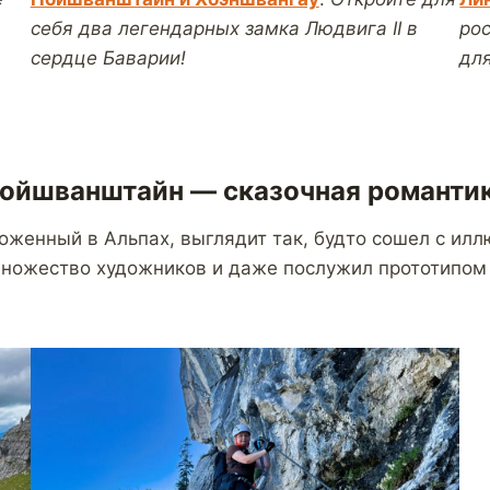
себя два легендарных замка Людвига II в
ро
сердце Баварии!
для
 Нойшванштайн — сказочная романтик
енный в Альпах, выглядит так, будто сошел с иллю
 множество художников и даже послужил прототипом