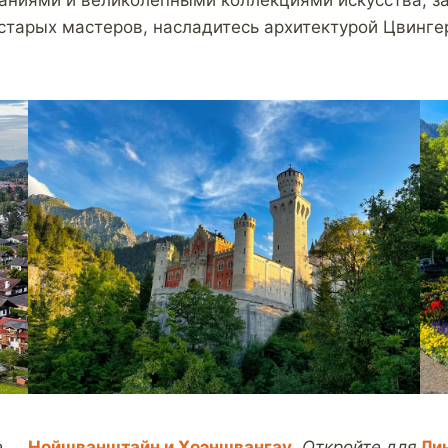
старых мастеров, насладитесь архитектурой Цвингер
е
Нойшванштайн и Хоэншвангау
.
Откройте для
Ли