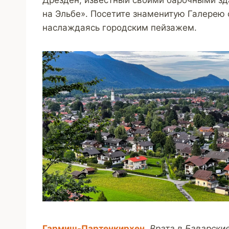
на Эльбе». Посетите знаменитую Галерею 
наслаждаясь городским пейзажем.
Гармиш-Партенкирхен
.
Врата в Баварски