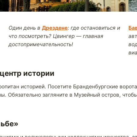
Один день в
Дрездене
: где остановиться и
Ба
что посмотреть? Цвингер — главная
авт
достопримечательность!
во
виа
 центр истории
ропитан историей. Посетите Бранденбургские ворота
ны. Обязательно загляните в Музейный остров, что
льбе»
аниями и великолепными коллекциями искусства, з