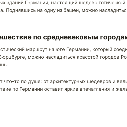
ных зданий Германии, настоящий шедевр готической
да. Поднявшись на одну из башен, можно насладить
ешествие по средневековым города
стический маршрут на юге Германии, который соеди
юрцбурге, можно насладиться красотой городов Рот
ины.
т что-то по душе: от архитектурных шедевров и ве
вие по Германии оставит яркие впечатления и жела